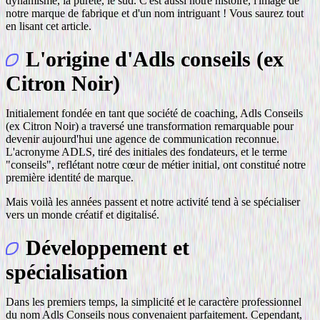
dynamisme, la pureté, le sud. C'est aussi notre histoire, l'image de
notre marque de fabrique et d'un nom intriguant ! Vous saurez tout
en lisant cet article.
L'origine d'Adls conseils (ex
Citron Noir)
Initialement fondée en tant que société de coaching, Adls Conseils
(ex Citron Noir) a traversé une transformation remarquable pour
devenir aujourd'hui une agence de communication reconnue.
L'acronyme ADLS, tiré des initiales des fondateurs, et le terme
"conseils", reflétant notre cœur de métier initial, ont constitué notre
première identité de marque.
Mais voilà les années passent et notre activité tend à se spécialiser
vers un monde créatif et digitalisé.
Développement et
spécialisation
Dans les premiers temps, la simplicité et le caractère professionnel
du nom Adls Conseils nous convenaient parfaitement. Cependant,