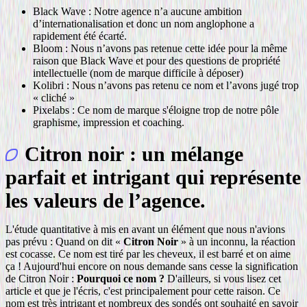
Black Wave : Notre agence n’a aucune ambition
d’internationalisation et donc un nom anglophone a
rapidement été écarté.
Bloom : Nous n’avons pas retenue cette idée pour la même
raison que Black Wave et pour des questions de propriété
intellectuelle (nom de marque difficile à déposer)
Kolibri : Nous n’avons pas retenu ce nom et l’avons jugé trop
« cliché »
Pixelabs : Ce nom de marque s'éloigne trop de notre pôle
graphisme, impression et coaching.
Citron noir : un mélange
parfait et intrigant qui représente
les valeurs de l’agence.
L'étude quantitative à mis en avant un élément que nous n'avions
pas prévu : Quand on dit «
Citron Noir
» à un inconnu, la réaction
est cocasse. Ce nom est tiré par les cheveux, il est barré et on aime
ça ! Aujourd'hui encore on nous demande sans cesse la signification
de Citron Noir :
Pourquoi ce nom ?
D'ailleurs, si vous lisez cet
article et que je l'écris, c'est principalement pour cette raison. Ce
nom est très intrigant et nombreux des sondés ont souhaité en savoir