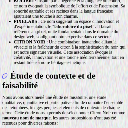
KOLIBRI
: Inspiré par la légèreté et la diligence du colibri,
ce nom évoquait la symbolique de l'effort et de l'ascension. Sa
sonorité agréable et ses racines dans la langue française
ajoutaient une touche à son charme.
PIXELABS
: Ce nom suggérait un espace d'innovation et
d'expérimentation, le "
laboratoire du pixel"
. Il faisait
référence au pixel, unité fondamentale dans le domaine du
design web, soulignant notre expertise dans ce secteur.
CITRON NOIR
: Une combinaison inattendue alliant la
vivacité et la fraîcheur du citron à la sophistication du noir, qui
est notre signature visuelle. Cette association évoque la
créativité, l'innovation et une touche méditerranéenne, tout en
restant fidèle à notre héritage esthétique.
Étude de contexte et de
faisabilité
Nous avons alors mené une étude de faisabilité, une étude
qualitative, quantitative et participative afin de connaitre l’ensemble
des retombées, images perçues et éléments de contexte de chaque
terme. Cette étude nous a permis de sélectionner Citron Noir comme
nouveau nom de marque
, les autres propositions n'ont pas été
retenues pour diverses raisons :