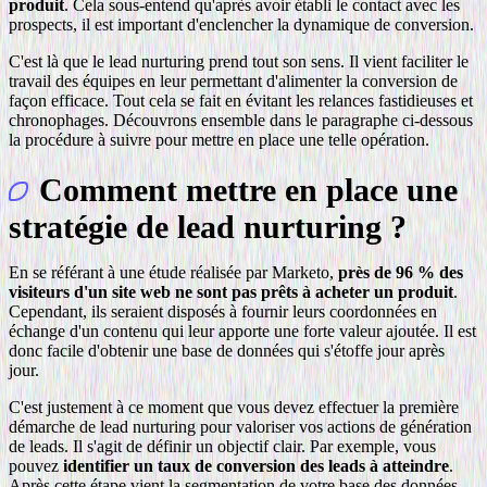
produit
. Cela sous-entend qu'après avoir établi le contact avec les
prospects, il est important d'enclencher la dynamique de conversion.
C'est là que le lead nurturing prend tout son sens. Il vient faciliter le
travail des équipes en leur permettant d'alimenter la conversion de
façon efficace. Tout cela se fait en évitant les relances fastidieuses et
chronophages. Découvrons ensemble dans le paragraphe ci-dessous
la procédure à suivre pour mettre en place une telle opération.
Comment mettre en place une
stratégie de lead nurturing ?
En se référant à une étude réalisée par Marketo,
près de 96 % des
visiteurs d'un site web ne sont pas prêts à acheter un produit
.
Cependant, ils seraient disposés à fournir leurs coordonnées en
échange d'un contenu qui leur apporte une forte valeur ajoutée. Il est
donc facile d'obtenir une base de données qui s'étoffe jour après
jour.
C'est justement à ce moment que vous devez effectuer la première
démarche de lead nurturing pour valoriser vos actions de génération
de leads. Il s'agit de définir un objectif clair. Par exemple, vous
pouvez
identifier un taux de conversion des leads à atteindre
.
Après cette étape vient la segmentation de votre base des données.